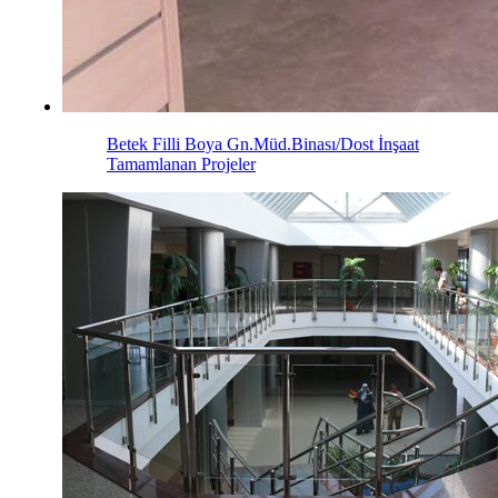
Betek Filli Boya Gn.Müd.Binası/Dost İnşaat
Tamamlanan Projeler